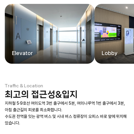
Elevator
Lobby
Traffic & Location
최고의 접근성&입지
도보 1분
도보 5분
지하철 5·9호선 여의도역 3번 출구에서 5분, 여의나루역 1번 출구에서 3분,
The Hyundai Seoul
Yeouido Hangang Park
아침 출근길의 피로를 최소화합니다.
'더현대 서울'이 바로 옆에 위치하여, 점심시간이나 퇴근 후 언제든 최신
수도권 전역을 잇는 광역 버스 및 시내 버스 정류장이 오피스 바로 앞에 위치해
업무 중 휴식이 필요할 때 5분 거리의 한강공원을 산책하며 에너지를
트렌드를 직접 경험하고 미식을 즐길 수 있습니다.
있습니다.
충전합니다.